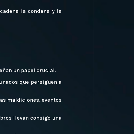
ncadena la condena y la
peñan un papel crucial.
tunados que persiguen a
uas maldiciones, eventos
ibros llevan consigo una