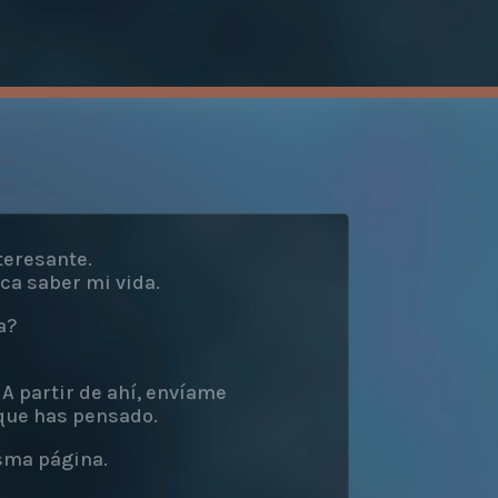
teresante.
ca saber mi vida.
a?
A partir de ahí, envíame
que has pensado.
sma página.