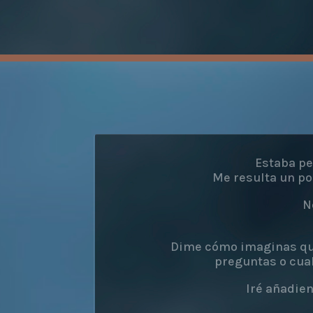
Estaba p
Me resulta un po
N
Dime cómo imaginas que 
preguntas o cua
Iré añadie