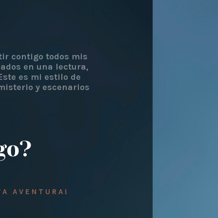
ir contigo todos mis
pados en una lectura,
ste es mi estilo de
misterio y escenarios
go?
STA AVENTURA!