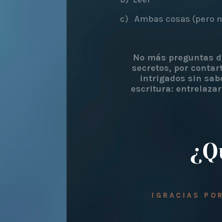
c) Ambas cosas (pero no
No más preguntas de
secretos, por contar
intrigados sin sab
escritura: entrelaza
¿Q
¡GRACIAS POR