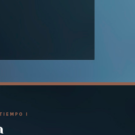
TIEMPO I
a