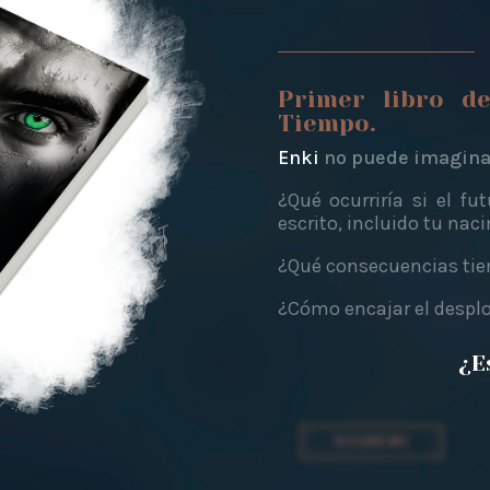
Primer libro d
Tiempo.
Enki
no puede imaginar
¿Qué ocurriría si el f
escrito, incluido tu nac
¿Qué consecuencias tien
¿Cómo encajar el despl
¿E
DESCUBRE MÁS