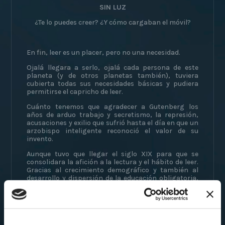
SIN LUZ
¿Te lo puedes creer? ¿Y cómo cargaban el móvil?
En fin, leer es un placer, pero no una necesidad.
Ojalá llegara a serlo, ojalá cada persona de este
planeta (y de otros planetas también), tuviera
cubierta todas sus necesidades básicas y pudiera
permitirse el capricho de leer.
Cuánto tenemos que agradecer a Gutenberg los
años de arduo trabajo y secretismo, la represión,
acusaciones y exilio que sufrió hasta el día en que un
arzobispo inteligente reconoció el valor de su
invento.
Aunque tuvo que llegar el siglo XIX para que se
consolidara la afición a la lectura y el hábito de leer.
Gracias al crecimiento demográfico y también al
desarrollo y dispersión de la educación obligatoria,
creció el número de humanos que aprendieron a
leer, sobre todo en Europa.
He querido hacer un pequeño alegato a lo
importante, a lo necesario. No un alegato en contra