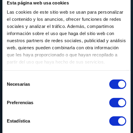
de la lectura.
Esta página web usa cookies
¡Que quede claro!
Las cookies de este sitio web se usan para personalizar
el contenido y los anuncios, ofrecer funciones de redes
sociales y analizar el tráfico. Además, compartimos
¿Leer es necesario?
información sobre el uso que haga del sitio web con
nuestros partners de redes sociales, publicidad y análisis
NO, LO NECESARIO es que NO dejes
web, quienes pueden combinarla con otra información
de leer.
que les haya proporcionado o que hayan recopilado a
partir del uso que haya hecho de sus servicios.
¿Qué opinas?
Selección
Necesarias
de
consentimiento
Preferencias
Cuéntamelo en mis redes:
https://www.facebook.com/elenadelaioficial
Estadística
https://www.instagram.com/elenadelai/
O a través de:
https://elenadelai.com/contacto-