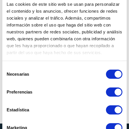
Las cookies de este sitio web se usan para personalizar
La Inteligencia Artificial en la Escritura
el contenido y los anuncios, ofrecer funciones de redes
Afrontar los finales: Cuando decir adiós a una historia
sociales y analizar el tráfico. Además, compartimos
duele
información sobre el uso que haga del sitio web con
¿Escuchamos voces al leer? La ciencia de la voz interior
nuestros partners de redes sociales, publicidad y análisis
en la lectura
web, quienes pueden combinarla con otra información
que les haya proporcionado o que hayan recopilado a
Comentarios recientes
partir del uso que haya hecho de sus servicios.
Victor
en
Entrevista LA MARCA II: COMIENZA LA CAZA
Selección
Elena Delaí
en
Entrevista LA MARCA II: COMIENZA LA
Necesarias
de
CAZA
consentimiento
Gloria
en
Entrevista LA MARCA II: COMIENZA LA CAZA
Preferencias
Elena Delaí
en
La Marca, Los Dueños del Tiempo
Elena Delaí
en
La Marca, Los Dueños del Tiempo
Estadística
Marketing