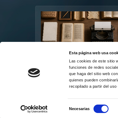
Esta página web usa cook
Las cookies de este sitio 
funciones de redes sociale
La Evolución de la
que haga del sitio web con
Escritura: del Barro a l
quienes pueden combinarla
Ordenadores
recopilado a partir del us
19 de mayo, 2026
Selección
Necesarias
de