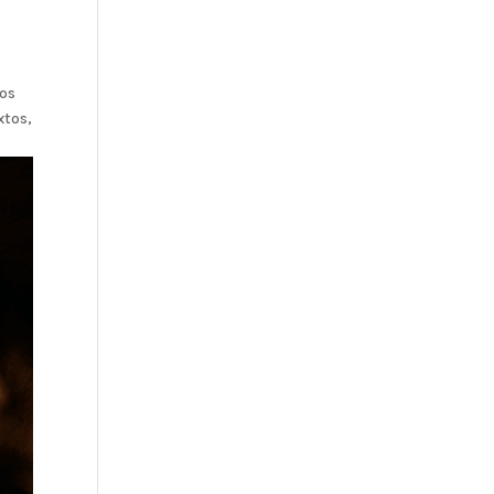
los
xtos,