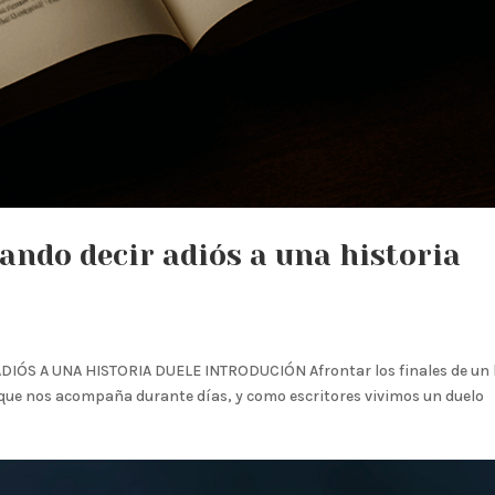
uando decir adiós a una historia
IÓS A UNA HISTORIA DUELE INTRODUCIÓN Afrontar los finales de un 
 que nos acompaña durante días, y como escritores vivimos un duelo